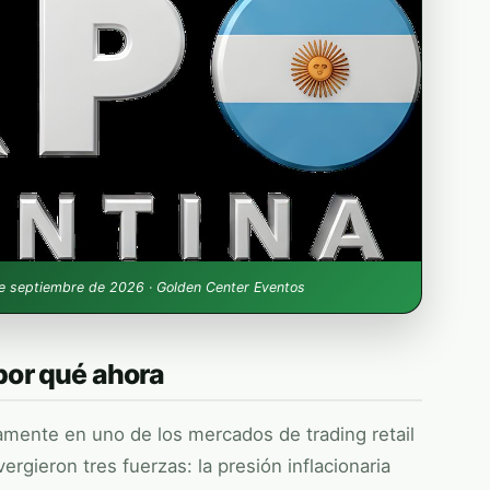
de septiembre de 2026 · Golden Center Eventos
por qué ahora
amente en uno de los mercados de trading retail
gieron tres fuerzas: la presión inflacionaria