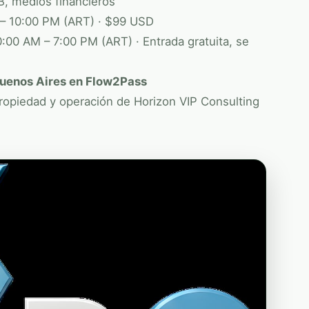
IB, medios financieros
 – 10:00 PM (ART) · $99 USD
:00 AM – 7:00 PM (ART) · Entrada gratuita, se
uenos Aires en Flow2Pass
ropiedad y operación de
Horizon VIP Consulting