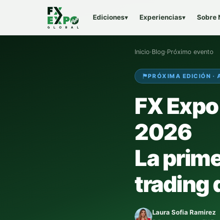
Ediciones
Experiencias
Sobre 
▾
▾
Inicio
·
Blog
·
Próximo evento
PRÓXIMA EDICIÓN ·
FX Expo
2026
La prime
trading 
Laura Sofia Ramirez