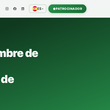
ES
PATROCINADOR
▾
mbre de
 de