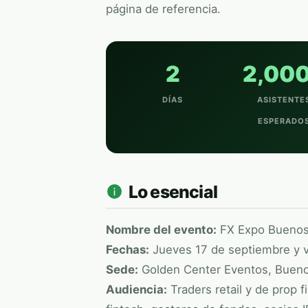
página de referencia.
2
2,00
DÍAS
ASISTENTE
ESPERADO
Lo esencial
Nombre del evento:
FX Expo
Buenos
Fechas:
Jueves 17 de septiembre y v
Sede:
Golden Center Eventos, Buenos
Audiencia:
Traders retail y de prop 