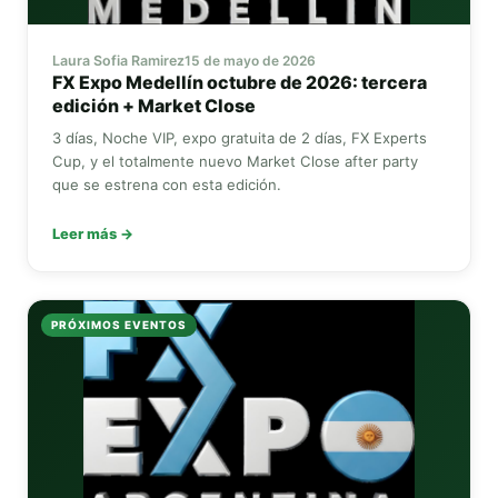
Laura Sofia Ramirez
15 de mayo de 2026
FX Expo
Medellín octubre de 2026: tercera
edición +
Market Close
3 días, Noche VIP, expo gratuita de 2 días,
FX Experts
Cup
, y el totalmente nuevo
Market Close
after party
que se estrena con esta edición.
Leer más →
PRÓXIMOS EVENTOS