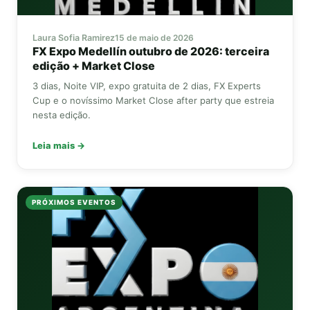
Laura Sofia Ramirez
15 de maio de 2026
FX Expo
Medellín outubro de 2026: terceira
edição +
Market Close
3 dias, Noite VIP, expo gratuita de 2 dias,
FX Experts
Cup
e o novíssimo
Market Close
after party que estreia
nesta edição.
Leia mais →
PRÓXIMOS EVENTOS