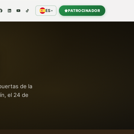
ES
PATROCINADOR
▾
puertas de la
n, el 24 de