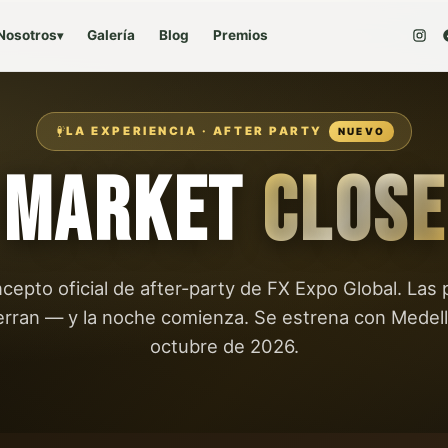
Nosotros
Galería
Blog
Premios
▾
LA EXPERIENCIA · AFTER PARTY
NUEVO
MARKET
CLOSE
cepto oficial de after-party de
FX Expo Global
. Las 
erran — y la noche comienza. Se estrena con Medellí
octubre de 2026.