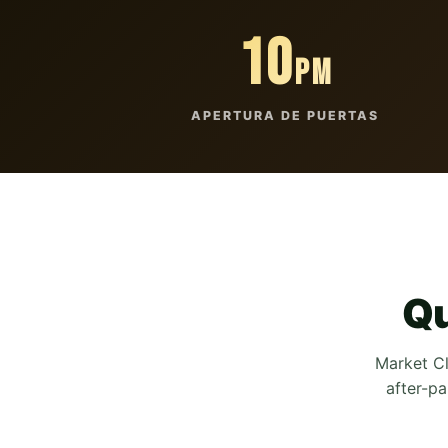
10
PM
APERTURA DE PUERTAS
Q
Market C
after-p