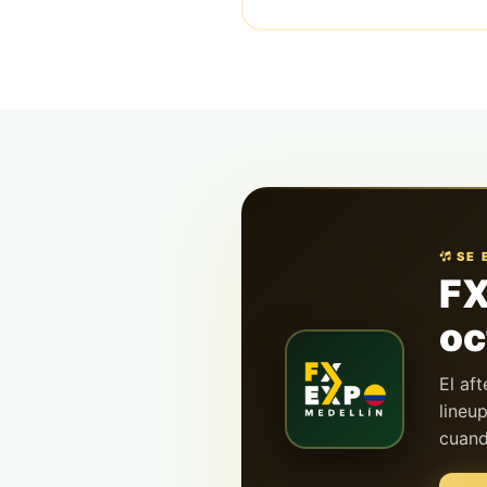
SE 
FX
oc
El aft
lineu
cuand