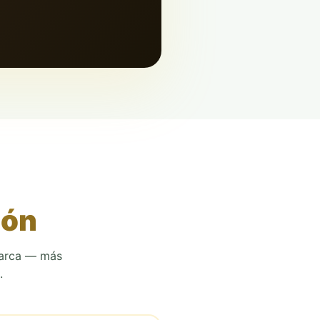
ión
marca — más
.