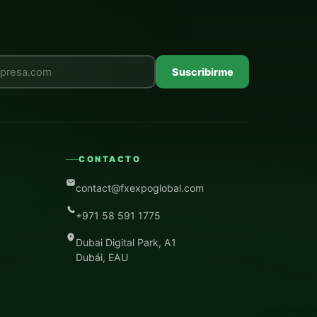
e campo vacío
Suscribirme
CONTACTO
contact@fxexpoglobal.com
+971 58 591 1775
Dubai Digital Park, A1
Dubái, EAU
s