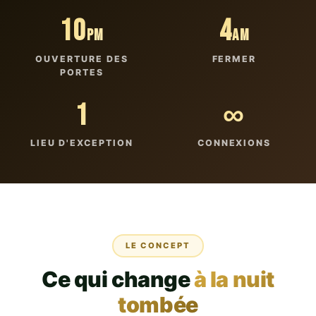
10
4
PM
AM
OUVERTURE DES
FERMER
PORTES
1
∞
LIEU D'EXCEPTION
CONNEXIONS
LE CONCEPT
Ce qui change
à la nuit
tombée