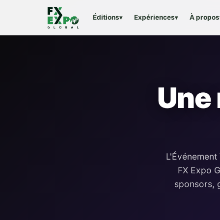
Éditions
Expériences
À propos
▾
▾
Une 
L'Événement V
FX Expo G
sponsors, g