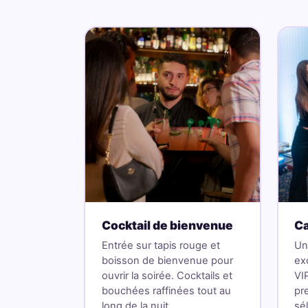
Cocktail de bienvenue
Ca
Entrée sur tapis rouge et
Un
boisson de bienvenue pour
exc
ouvrir la soirée. Cocktails et
VI
bouchées raffinées tout au
pr
long de la nuit.
sé