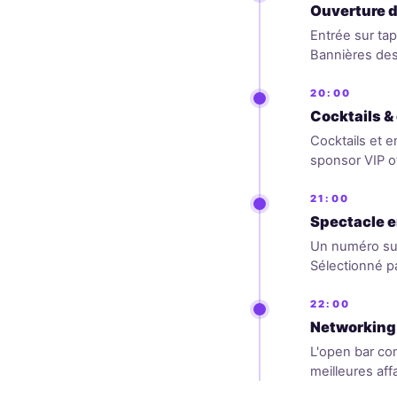
Ouverture d
Entrée sur ta
Bannières des
20:00
Cocktails &
Cocktails et e
sponsor VIP off
21:00
Spectacle e
Un numéro sur
Sélectionné pa
22:00
Networking l
L'open bar con
meilleures aff