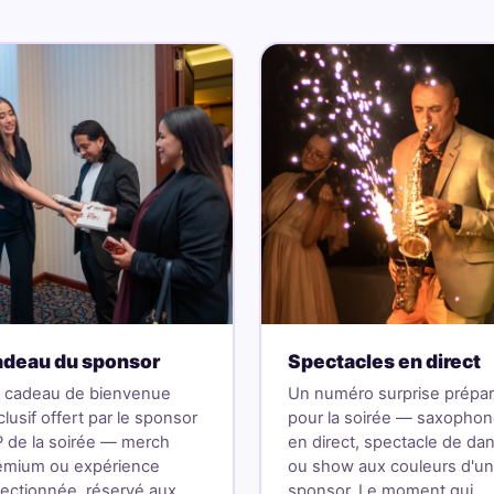
deau du sponsor
Spectacles en direct
 cadeau de bienvenue
Un numéro surprise prépa
lusif offert par le sponsor
pour la soirée — saxopho
P de la soirée — merch
en direct, spectacle de da
emium ou expérience
ou show aux couleurs d'un
lectionnée, réservé aux
sponsor. Le moment qui