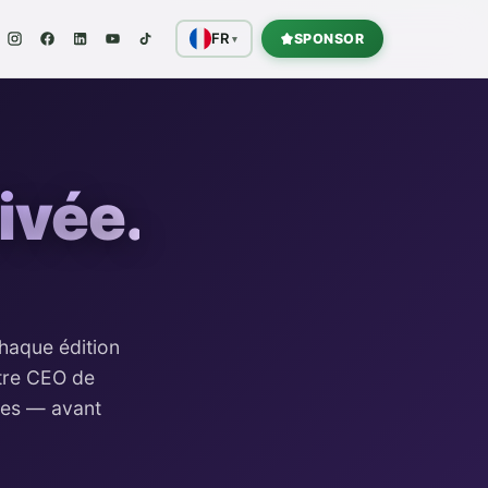
FR
SPONSOR
▾
rivée.
chaque édition
ntre CEO de
ques — avant