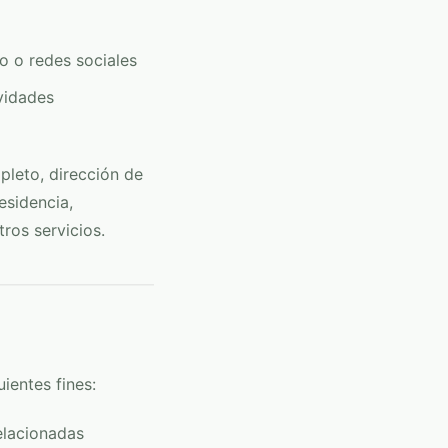
o o redes sociales
vidades
pleto, dirección de
esidencia,
ros servicios.
ientes fines:
elacionadas