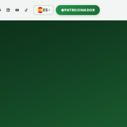
ES
PATROCINADOR
▾