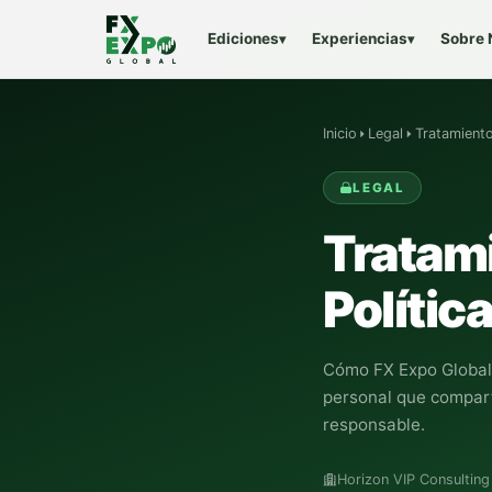
Ediciones
Experiencias
Sobre 
▾
▾
Inicio
Legal
Tratamient
LEGAL
Tratam
Política
Cómo
FX Expo Global
personal que compar
responsable.
Horizon VIP Consultin