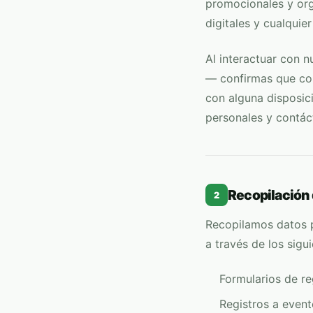
promocionales y org
digitales y cualquie
Al interactuar con n
— confirmas que con
con alguna disposic
personales y contác
Recopilación 
2
Recopilamos datos p
a través de los sigu
Formularios de re
Registros a event