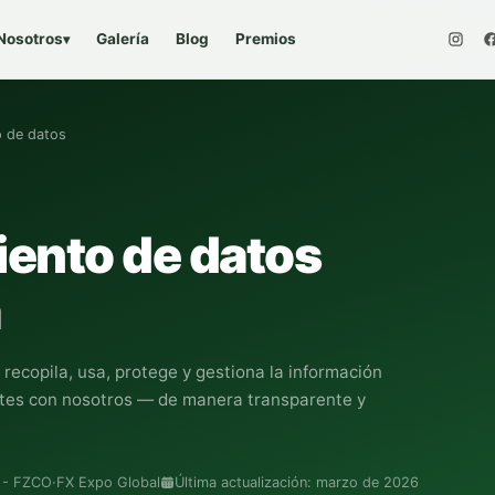
Nosotros
Galería
Blog
Premios
▾
o de datos
iento de datos
recopila, usa, protege y gestiona la información
tes con nosotros — de manera transparente y
g - FZCO
·
FX Expo Global
Última actualización: marzo de 2026