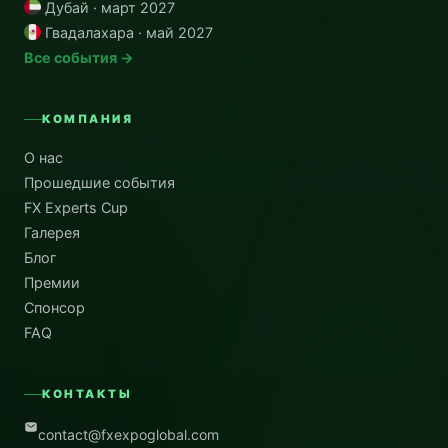
Дубай · март 2027
Гвадалахара · май 2027
Все события →
КОМПАНИЯ
О нас
Прошедшие события
FX Experts Cup
Галерея
Блог
Премии
Спонсор
FAQ
КОНТАКТЫ
contact@fxexpoglobal.com