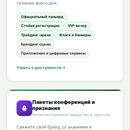
течение всего дня.
Официальный ланьярд
Стойка регистрации
VIP-вечер
Трейдинг-арена
Флаги и баннеры
Брендинг сцены
Приложение и цифровые сервисы
Узнать о доступности
Пакеты конференций и
признания
Интеллектуальное лидерство и престиж
Свяжите свой бренд со знаниями и