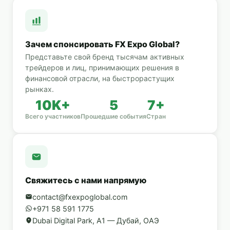
Зачем спонсировать
FX Expo Global
?
Представьте свой бренд тысячам активных
трейдеров и лиц, принимающих решения в
финансовой отрасли, на быстрорастущих
рынках.
10K+
5
7+
Всего участников
Прошедшие события
Стран
Свяжитесь с нами напрямую
contact@fxexpoglobal.com
+971 58 591 1775
Dubai Digital Park, A1 — Дубай, ОАЭ