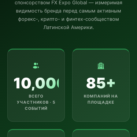
спонсорством
FX Expo Global
— измеримая
видимость бренда перед самым активным
форекс-, крипто- и финтех-сообществом
Латинской Америки.
10,000
+
85
+
ВСЕГО
КОМПАНИЙ НА
УЧАСТНИКОВ · 5
ПЛОЩАДКЕ
СОБЫТИЙ